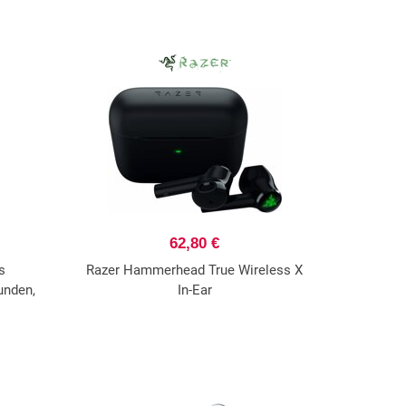
62,80 €
s
Razer Hammerhead True Wireless X
unden,
In-Ear