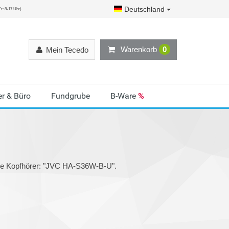
Deutschland
r: 8-17 Uhr)
Warenkorb
0
Mein Tecedo
r & Büro
Fundgrube
B-Ware
%
rie Kopfhörer: "JVC HA-S36W-B-U".