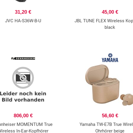
31,20 €
45,00 €
JVC HA-S36W-B-U
JBL TUNE FLEX Wireless Kop
black
806,00 €
56,60 €
nnheiser MOMENTUM True
Yamaha TW-E7B True Wire
ireless In-Ear-Kopfhörer
Ohrhörer beige