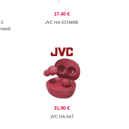
17,40 €
 3
JVC HA-S31MWE
z/weiß
31,90 €
JVC HA-A6T