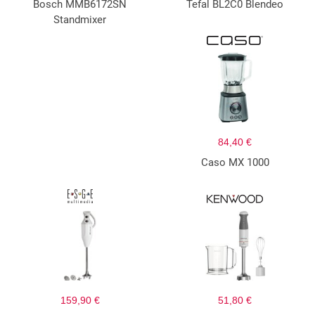
Bosch MMB6172SN
Tefal BL2C0 Blendeo
Standmixer
84,40 €
Caso MX 1000
159,90 €
51,80 €