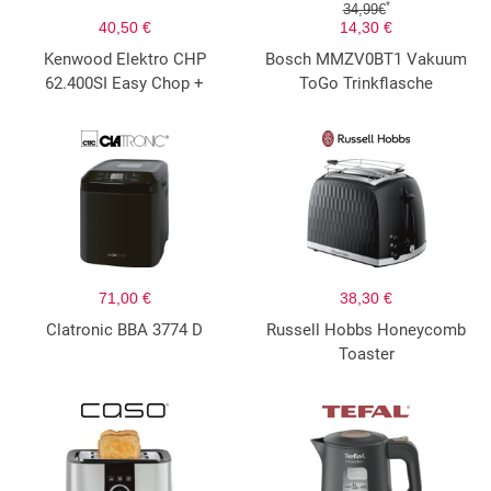
*
34,99€
40,50 €
14,30 €
Kenwood Elektro CHP
Bosch MMZV0BT1 Vakuum
62.400SI Easy Chop +
ToGo Trinkflasche
71,00 €
38,30 €
Clatronic BBA 3774 D
Russell Hobbs Honeycomb
Toaster