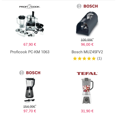
*
109,99€
67,90 €
96,00 €
Proficook PC-KM 1063
Bosch MUZ45FV2
(1)
*
154,99€
97,70 €
31,90 €