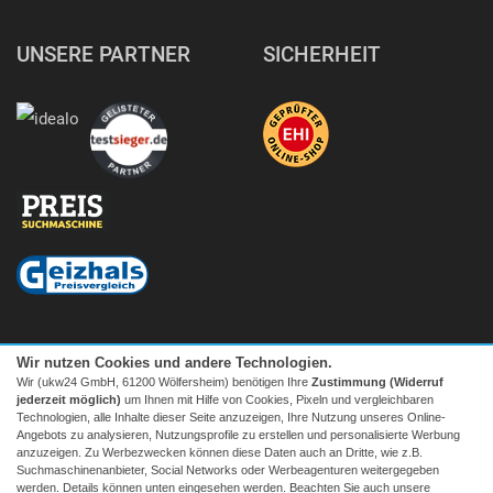
UNSERE PARTNER
SICHERHEIT
Wir nutzen Cookies und andere Technologien.
Wir (ukw24 GmbH, 61200 Wölfersheim) benötigen Ihre
Zustimmung (Widerruf
jederzeit möglich)
um Ihnen mit Hilfe von Cookies, Pixeln und vergleichbaren
Technologien, alle Inhalte dieser Seite anzuzeigen, Ihre Nutzung unseres Online-
Angebots zu analysieren, Nutzungsprofile zu erstellen und personalisierte Werbung
anzuzeigen. Zu Werbezwecken können diese Daten auch an Dritte, wie z.B.
Suchmaschinenanbieter, Social Networks oder Werbeagenturen weitergegeben
Facebook
|
twitter
werden. Details können unten eingesehen werden. Beachten Sie auch unsere