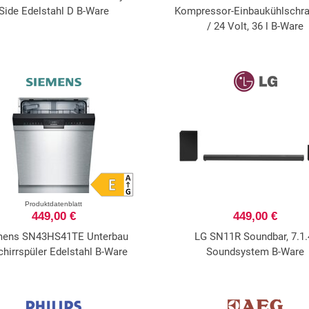
Side Edelstahl D B-Ware
Kompressor-Einbaukühlschra
/ 24 Volt, 36 l B-Ware
Produktdatenblatt
449,00 €
449,00 €
mens SN43HS41TE Unterbau
LG SN11R Soundbar, 7.1.
hirrspüler Edelstahl B-Ware
Soundsystem B-Ware