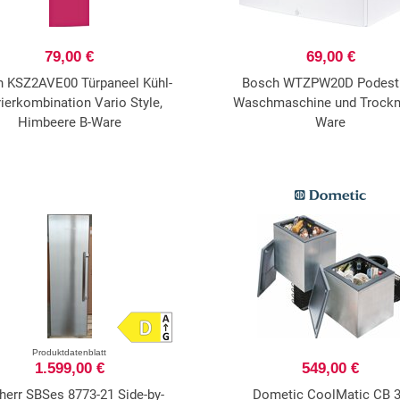
79,00 €
69,00 €
 KSZ2AVE00 Türpaneel Kühl-
Bosch WTZPW20D Podest 
rierkombination Vario Style,
Waschmaschine und Trockn
Himbeere B-Ware
Ware
Produktdatenblatt
1.599,00 €
549,00 €
herr SBSes 8773-21 Side-by-
Dometic CoolMatic CB 