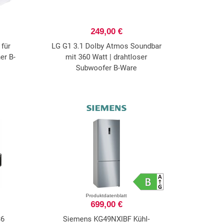
249,00 €
für
LG G1 3.1 Dolby Atmos Soundbar
er B-
mit 360 Watt | drahtloser
Subwoofer B-Ware
Produktdatenblatt
699,00 €
36
Siemens KG49NXIBF Kühl-