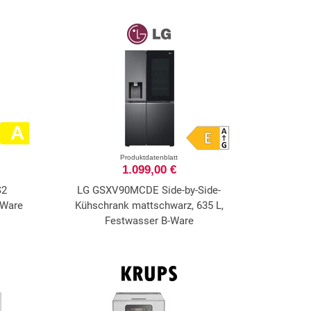
A
Produktdatenblatt
1.099,00 €
S2
LG GSXV90MCDE Side-by-Side-
-Ware
Kühschrank mattschwarz, 635 L,
Festwasser B-Ware