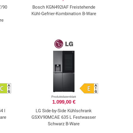
7/90
Bosch KGN492IAF Freistehende
Kühl-Gefrier-Kombination B-Ware
re
Produktdatenblatt
1.099,00 €
4 l
LG Side-by-Side Kühlschrank
are
GSXV90MCAE 635 L Festwasser
Schwarz B-Ware