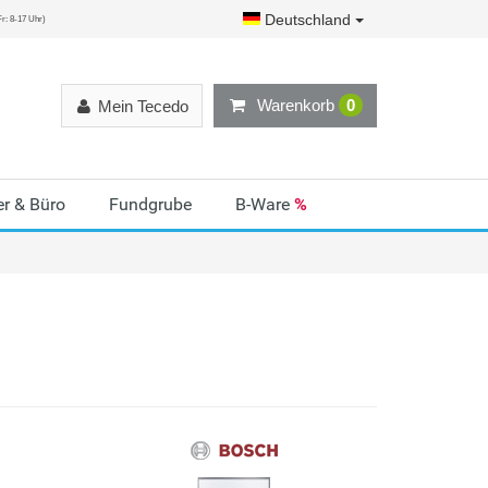
Deutschland
r: 8-17 Uhr)
Warenkorb
0
Mein Tecedo
r & Büro
Fundgrube
B-Ware
%