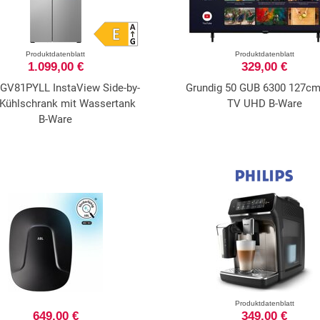
Produktdatenblatt
Produktdatenblatt
1.099,00 €
329,00 €
GV81PYLL InstaView Side-by-
Grundig 50 GUB 6300 127c
 Kühlschrank mit Wassertank
TV UHD B-Ware
B-Ware
Produktdatenblatt
649,00 €
349,00 €