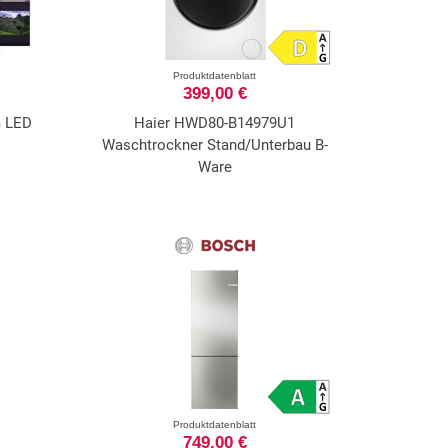
Produktdatenblatt
399,00 €
m LED
Haier HWD80-B14979U1
Waschtrockner Stand/Unterbau B-
Ware
Produktdatenblatt
749,00 €