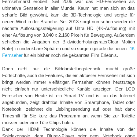
Fernsehmarkt erobert. Seit 2006 war das HD-Fernsehen als
ultimative Sensation in aller Munde. Kaum hat man sich an das
scharfe Bild gewöhnt, kam die 3D-Technologie und sorgte für
neuen Wind in der Branche. Seit 2013 sorgt nun schon wieder die
nächste Auflösungssteigerung auf Ultra HD (4K-Auflösung) mit
einer Auflösung von 3.840 x 2.160 Pixeln für Bewegung. Außerdem
schießen die Angaben der Bildwiederholungsrate(Clear Motion
Rate) in undenkbare Sphären und so sorgen gerade die neuen
4K
Fernseher
für ein bisher noch nie gekanntes Film Erlebnis.
Doch nicht nur die Bilddarstellungstechnik macht große
Fortschritte, auch die Features, die ein aktueller Fernseher mit sich
bringt werden immer vielfältiger. Fernseher können heutzutage
nicht einfach nur unterschiedliche Kanäle anzeigen. Der LCD
Fernseher von Heute ist ein Smart-TV und ist an das Internet
angebunden, zeigt drahtlos Inhalte von Smartphone, Tablet oder
Notebook, zeichnet die Lieblingssendung auf oder hält dank
Timeshift für Sie kurz das Programm an, wenn Sie zur Toilette
müssen oder eine Tüte Chips holen.
Dank der HDMI Technologie können die Inhalte von der
Spielekonsole, dem Bluray-Player oder dem Notebook ohne