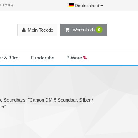
Deutschland
r: 8-17 Uhr)
Warenkorb
0
Mein Tecedo
r & Büro
Fundgrube
B-Ware
%
ie Soundbars: "Canton DM 5 Soundbar, Silber /
em".