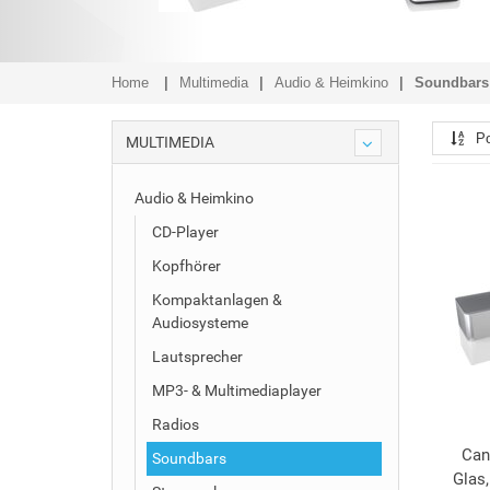
Home
Multimedia
Audio & Heimkino
Soundbars
Po
MULTIMEDIA
Audio & Heimkino
CD-Player
Kopfhörer
Kompaktanlagen &
Audiosysteme
Lautsprecher
MP3- & Multimediaplayer
Radios
Can
Soundbars
Glas