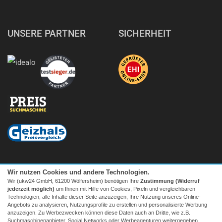
UNSERE PARTNER
SICHERHEIT
Wir nutzen Cookies und andere Technologien.
Wir (ukw24 GmbH, 61200 Wölfersheim) benötigen Ihre
Zustimmung (Widerruf
jederzeit möglich)
um Ihnen mit Hilfe von Cookies, Pixeln und vergleichbaren
Technologien, alle Inhalte dieser Seite anzuzeigen, Ihre Nutzung unseres Online-
Angebots zu analysieren, Nutzungsprofile zu erstellen und personalisierte Werbung
anzuzeigen. Zu Werbezwecken können diese Daten auch an Dritte, wie z.B.
Suchmaschinenanbieter, Social Networks oder Werbeagenturen weitergegeben