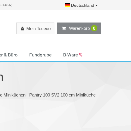
Deutschland
r: 8-17 Uhr)
Warenkorb
0
Mein Tecedo
r & Büro
Fundgrube
B-Ware
%
n
ie Miniküchen: "Pantry 100 SV2 100 cm Miniküche