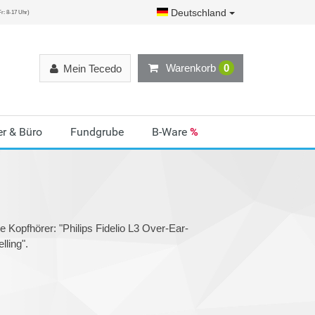
Deutschland
r: 8-17 Uhr)
Warenkorb
0
Mein Tecedo
r & Büro
Fundgrube
B-Ware
%
e Kopfhörer: "Philips Fidelio L3 Over-Ear-
lling".