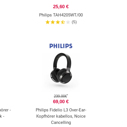
25,60 €
Philips TAH4205WT/00
(5)
*
239,00€
69,00 €
örer -
Philips Fidelio L3 Over-Ear-
k -
Kopfhörer kabellos, Noice
Cancelling