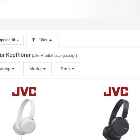
pularität
Filter
für Kopfhörer
(alle Produkte angezeigt)
ukttyp
Marke
Preis