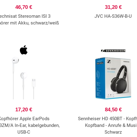
46,70 €
31,20 €
echnisat Stereoman ISI 3
JVC HA-S36W-B-U
örer mit Akku, schwarz/weiß
17,20 €
84,50 €
Kopfhörer Apple EarPods
Sennheiser HD 450BT - Kopfh
ZM/A In-Ear, kabelgebunden,
Kopfband - Anrufe & Musi
USB-C
Schwarz