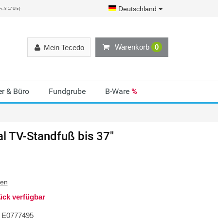
Deutschland
r: 8-17 Uhr)
Warenkorb
0
Mein Tecedo
r & Büro
Fundgrube
B-Ware
%
al TV-Standfuß bis 37"
ten
ück verfügbar
E0777495