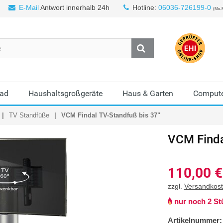
E-Mail
Antwort innerhalb 24h
Hotline:
06036-726199-0
(Mo-F
Bad
Haushaltsgroßgeräte
Haus & Garten
Compute
TV Standfüße
VCM Findal TV-Standfuß bis 37"
VCM
Find
110,00
€
zzgl.
Versandkos
nur noch 2 St
Artikelnummer: