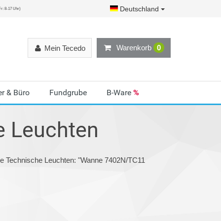
Deutschland
r: 8-17 Uhr)
Warenkorb
0
Mein Tecedo
r & Büro
Fundgrube
B-Ware
%
e Leuchten
rie Technische Leuchten: "Wanne 7402N/TC11