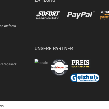
ZAHLUNG
gsplattform
UNSERE PARTNER
erätegesetz
en.