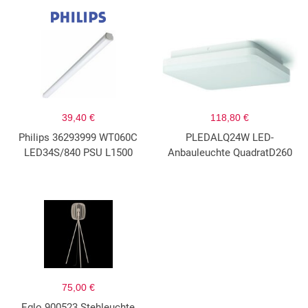
39,40 €
118,80 €
Philips 36293999 WT060C
PLEDALQ24W LED-
LED34S/840 PSU L1500
Anbauleuchte QuadratD260
75,00 €
Eglo 900523 Stehleuchte