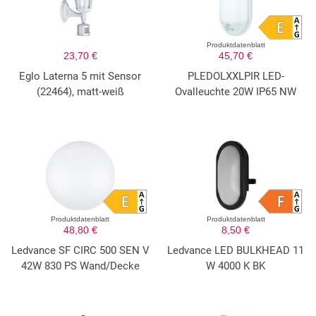
Produktdatenblatt
23,70 €
45,70 €
Eglo Laterna 5 mit Sensor
PLEDOLXXLPIR LED-
(22464), matt-weiß
Ovalleuchte 20W IP65 NW
Produktdatenblatt
Produktdatenblatt
48,80 €
8,50 €
Ledvance SF CIRC 500 SEN V
Ledvance LED BULKHEAD 11
42W 830 PS Wand/Decke
W 4000 K BK