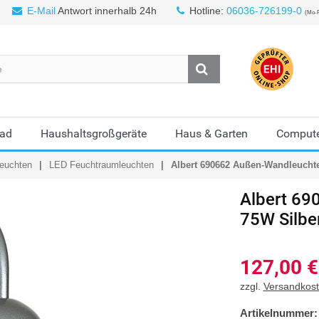
E-Mail
Antwort innerhalb 24h
Hotline:
06036-726199-0
(Mo-F
Bad
Haushaltsgroßgeräte
Haus & Garten
Compute
euchten
LED Feuchtraumleuchten
Albert 690662 Außen-Wandleucht
Albert
690
75W Silbe
127,00
€
zzgl.
Versandkos
Artikelnummer: