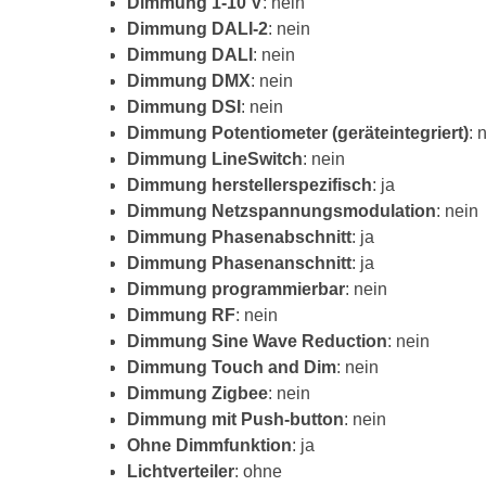
Dimmung 1-10 V
: nein
Dimmung DALI-2
: nein
Dimmung DALI
: nein
Dimmung DMX
: nein
Dimmung DSI
: nein
Dimmung Potentiometer (geräteintegriert)
: 
Dimmung LineSwitch
: nein
Dimmung herstellerspezifisch
: ja
Dimmung Netzspannungsmodulation
: nein
Dimmung Phasenabschnitt
: ja
Dimmung Phasenanschnitt
: ja
Dimmung programmierbar
: nein
Dimmung RF
: nein
Dimmung Sine Wave Reduction
: nein
Dimmung Touch and Dim
: nein
Dimmung Zigbee
: nein
Dimmung mit Push-button
: nein
Ohne Dimmfunktion
: ja
Lichtverteiler
: ohne