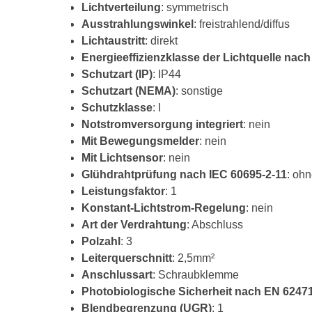
Lichtverteilung
: symmetrisch
Ausstrahlungswinkel
: freistrahlend/diffus
Lichtaustritt
: direkt
Energieeffizienzklasse der Lichtquelle nach
Schutzart (IP)
: IP44
Schutzart (NEMA)
: sonstige
Schutzklasse
: I
Notstromversorgung integriert
: nein
Mit Bewegungsmelder
: nein
Mit Lichtsensor
: nein
Glühdrahtprüfung nach IEC 60695-2-11
: oh
Leistungsfaktor
: 1
Konstant-Lichtstrom-Regelung
: nein
Art der Verdrahtung
: Abschluss
Polzahl
: 3
Leiterquerschnitt
: 2,5mm²
Anschlussart
: Schraubklemme
Photobiologische Sicherheit nach EN 6247
Blendbegrenzung (UGR)
: 1