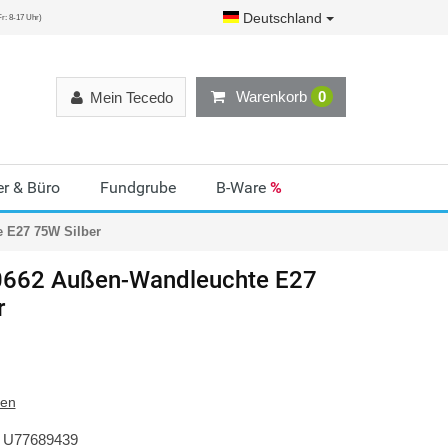
Deutschland
r: 8-17 Uhr)
Warenkorb
0
Mein Tecedo
r & Büro
Fundgrube
B-Ware
%
e E27 75W Silber
662 Außen-Wandleuchte E27
r
ten
U77689439