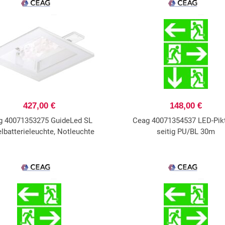
427,00 €
148,00 €
g 40071353275 GuideLed SL
Ceag 40071354537 LED-Pikt
elbatterieleuchte, Notleuchte
seitig PU/BL 30m