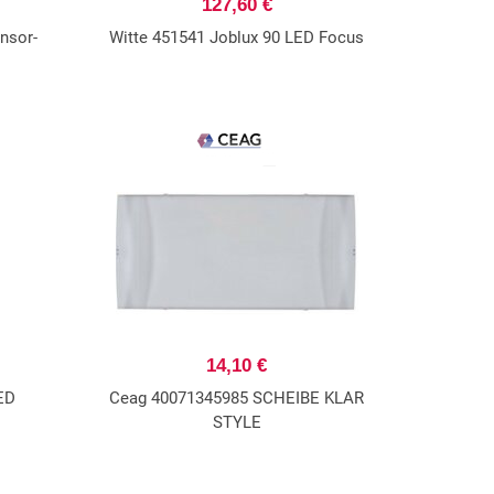
127,60 €
nsor-
Witte 451541 Joblux 90 LED Focus
14,10 €
ED
Ceag 40071345985 SCHEIBE KLAR
STYLE