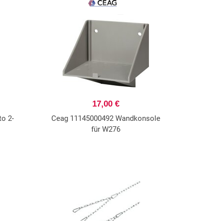
17,00 €
o 2-
Ceag 11145000492 Wandkonsole
für W276