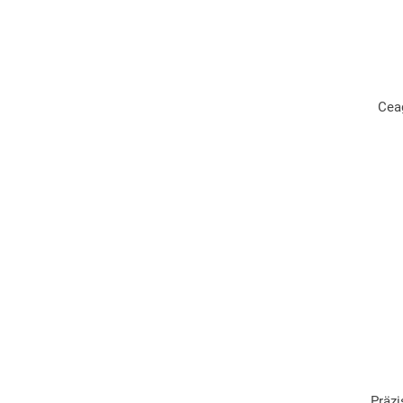
Cea
Präz