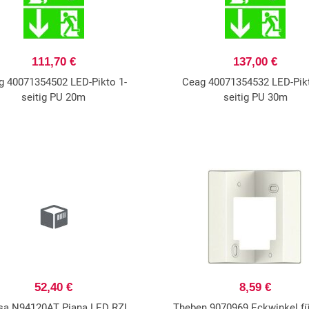
111,70 €
137,00 €
g 40071354502 LED-Pikto 1-
Ceag 40071354532 LED-Pikt
seitig PU 20m
seitig PU 30m
52,40 €
8,59 €
isa N94120AT Piana LED RZL,
Theben 9070969 Eckwinkel fü