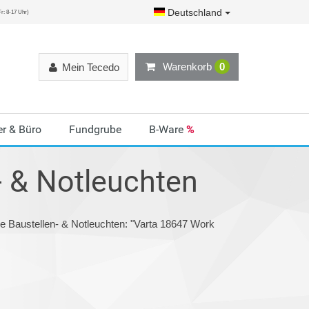
Deutschland
r: 8-17 Uhr)
Warenkorb
0
Mein Tecedo
r & Büro
Fundgrube
B-Ware
%
- & Notleuchten
ie Baustellen- & Notleuchten: "Varta 18647 Work