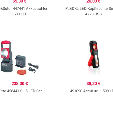
65,30 €
26,00 €
e&Sutor 447441 Akkustrahler
PLEDKL LED-Kopfleuchte Se
1500 LED
Akku-USB
238,00 €
39,20 €
itte 456441 SL 5 LED Set
491090 AccuLux IL 500 L