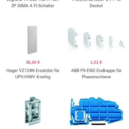
2P 30MA A FI-Schalter
Deckel
36,40 €
1,01 €
Hager VZ124N Ersatztür für
ABB PS-END Endkappe für
UPV/HWV 4-reihig
Phasenschiene