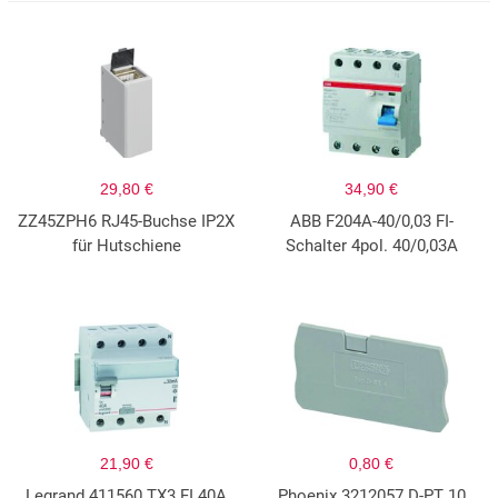
29,80 €
34,90 €
ZZ45ZPH6 RJ45-Buchse IP2X
ABB F204A-40/0,03 FI-
für Hutschiene
Schalter 4pol. 40/0,03A
21,90 €
0,80 €
Legrand 411560 TX3 FI 40A
Phoenix 3212057 D-PT 10