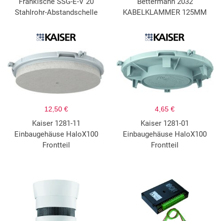
Fränkische SSG-E-V 20
Bettermann 2032
Stahlrohr-Abstandschelle
KABELKLAMMER 125MM
12,50 €
4,65 €
Kaiser 1281-11
Kaiser 1281-01
Einbaugehäuse HaloX100
Einbaugehäuse HaloX100
Frontteil
Frontteil