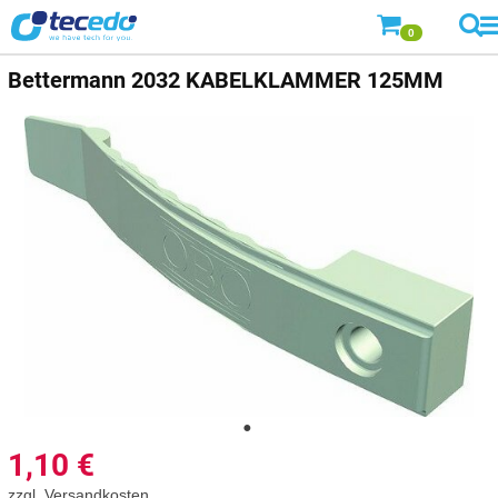
0
Bettermann
2032 KABELKLAMMER 125MM
1,10
€
zzgl.
Versandkosten