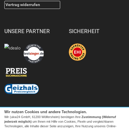
Vertrag widerrufen
UNSERE PARTNER
SICHERHEIT
Wir nutzen Cookies und andere Technologien.
Wir (ukw24 GmbH, 61200 Wölfersheim) benötigen Ihre
Zustimmung (Widerruf
jederzeit möglich)
um Ihnen mit Hilfe von Cookies, Pixeln und vergleichbaren
Technologien, alle Inhalte dieser Seite anzuzeigen, Ihre Nutzung unseres Online-