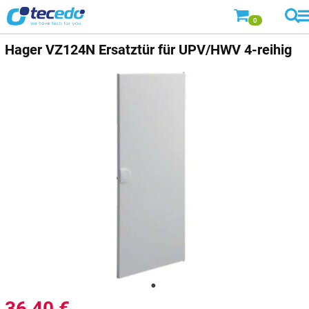
0
Hager
VZ124N Ersatztür für UPV/HWV 4-reihig
36,40
€