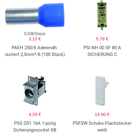
0,03€/Stück
3,13 €
5,78 €
PAEH 250/8 Aderendh.
PSI NH 00 SF 80 A
isoliert 2,5mm²/8 (100 Stück)
SICHERUNG C
4,59 €
14,90 €
PSS D01 16A 1-polig
PSFSW Schuko-Flachstecker
Sicherungssockel KB
weiß