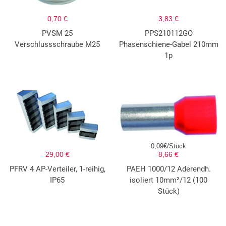
0,70 €
3,83 €
PVSM 25
PPS210112GO
Verschlussschraube M25
Phasenschiene-Gabel 210mm
1p
0,09€/Stück
29,00 €
8,66 €
PFRV 4 AP-Verteiler, 1-reihig,
PAEH 1000/12 Aderendh.
IP65
isoliert 10mm²/12 (100
Stück)