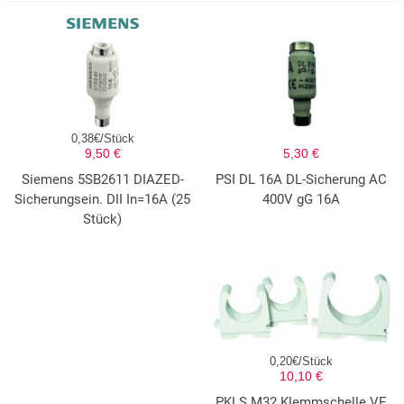
0,38€/Stück
9,50 €
5,30 €
Siemens 5SB2611 DIAZED-
PSI DL 16A DL-Sicherung AC
Sicherungsein. DII In=16A (25
400V gG 16A
Stück)
0,20€/Stück
10,10 €
PKLS M32 Klemmschelle VE