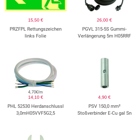
15,50 €
26,00 €
PRZFPL Rettungszeichen
PGVL 315-5S Gummi-
links Folie
Verlängerung 5m H05RRF
4,70€/m
14,10 €
4,90 €
PHL 52530 Herdanschlussl
PSV 150,0 mm²
3,0mH05VVF5G2,5
Stoßverbinder E-Cu gal Sn