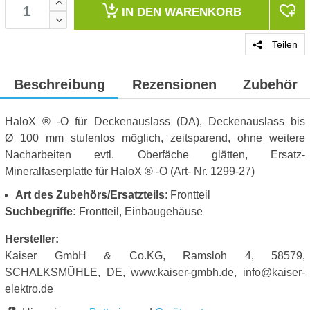
IN DEN
WARENKORB
Teilen
Beschreibung
Rezensionen
Zubehör
HaloX ® -O für Deckenauslass (DA), Deckenauslass bis
Ø 100 mm stufenlos möglich, zeitsparend, ohne weitere
Nacharbeiten evtl. Oberfäche glätten, Ersatz-
Mineralfaserplatte für HaloX ® -O (Art- Nr. 1299-27)
Art des Zubehörs/Ersatzteils
: Frontteil
Suchbegriffe:
Frontteil, Einbaugehäuse
Hersteller:
Kaiser GmbH & Co.KG, Ramsloh 4, 58579,
SCHALKSMÜHLE, DE, www.kaiser-gmbh.de, info@kaiser-
elektro.de