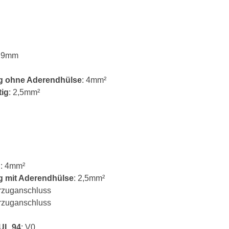
2,9mm
tig ohne Aderendhülse
: 4mm²
tig
: 2,5mm²
g
: 4mm²
ig mit Aderendhülse
: 2,5mm²
rzuganschluss
rzuganschluss
 UL 94
: V0