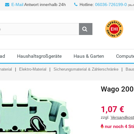
E-Mail
Antwort innerhalb 24h
Hotline:
06036-726199-0
(Mo-F
Bad
Haushaltsgroßgeräte
Haus & Garten
Compute
aterial
Elektro-Material
Sicherungsmaterial & Zählerschränke
Baus
Wago
20
1,07
€
zzgl.
Versandkos
nur noch 4 St