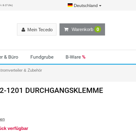
Deutschland
r: 8-17 Uhr)
Warenkorb
0
Mein Tecedo
r & Büro
Fundgrube
B-Ware
%
tromverteiler & Zubehör
02-1201 DURCHGANGSKLEMME
ten
ück verfügbar