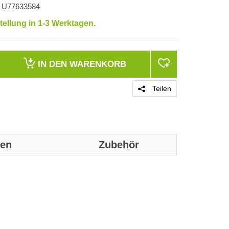
U77633584
tellung in 1-3 Werktagen.
IN DEN
WARENKORB
Teilen
nen
Zubehör
Genaue technis
Bemessungsst
Bemessungss