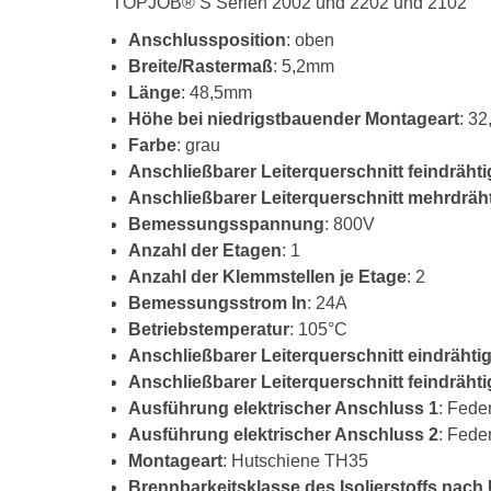
TOPJOB® S Serien 2002 und 2202 und 2102
Anschlussposition
: oben
Breite/Rastermaß
: 5,2mm
Länge
: 48,5mm
Höhe bei niedrigstbauender Montageart
: 3
Farbe
: grau
Anschließbarer Leiterquerschnitt feindräh
Anschließbarer Leiterquerschnitt mehrdräh
Bemessungsspannung
: 800V
Anzahl der Etagen
: 1
Anzahl der Klemmstellen je Etage
: 2
Bemessungsstrom In
: 24A
Betriebstemperatur
: 105°C
Anschließbarer Leiterquerschnitt eindrähti
Anschließbarer Leiterquerschnitt feindräht
Ausführung elektrischer Anschluss 1
: Fede
Ausführung elektrischer Anschluss 2
: Fede
Montageart
: Hutschiene TH35
Brennbarkeitsklasse des Isolierstoffs nach