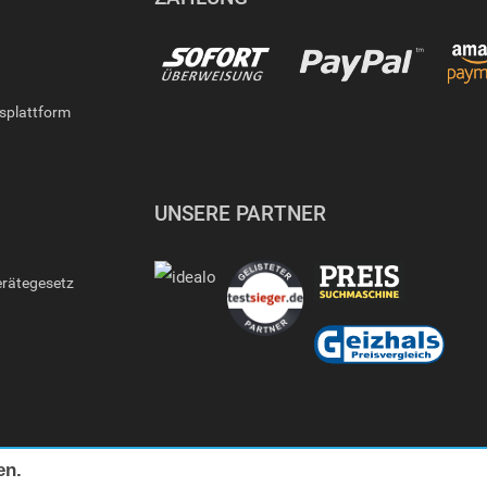
gsplattform
UNSERE PARTNER
erätegesetz
en.