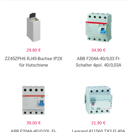
29,80 €
34,90 €
ZZ45ZPH6 RJ45-Buchse IP2X
ABB F204A-40/0,03 FI-
für Hutschiene
Schalter 4pol. 40/0,03A
39,00 €
21,90 €
ABB F204A-40/0,03L FI-
Legrand 411560 TX3 FI 40A