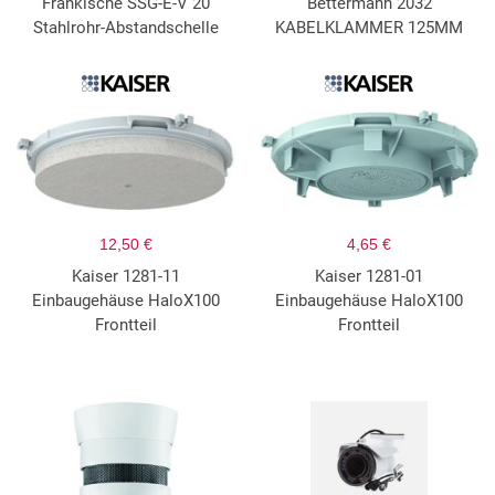
Fränkische SSG-E-V 20
Bettermann 2032
Stahlrohr-Abstandschelle
KABELKLAMMER 125MM
12,50 €
4,65 €
Kaiser 1281-11
Kaiser 1281-01
Einbaugehäuse HaloX100
Einbaugehäuse HaloX100
Frontteil
Frontteil