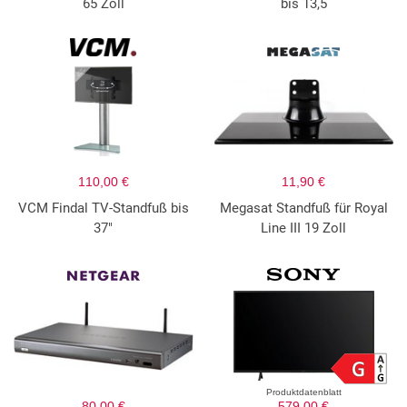
65 Zoll
bis 13,5
110,00 €
11,90 €
VCM Findal TV-Standfuß bis
Megasat Standfuß für Royal
37"
Line III 19 Zoll
Produktdatenblatt
80,00 €
579,00 €