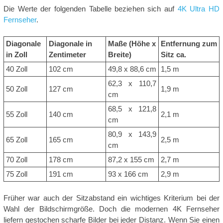
Die Werte der folgenden Tabelle beziehen sich auf
4K Ultra HD
Fernseher
.
Diagonale
Diagonale in
Maße (Höhe x
Entfernung zum
in Zoll
Zentimeter
Breite)
Sitz ca.
40 Zoll
102 cm
49,8 x 88,6 cm
1,5 m
62,3 x 110,7
50 Zoll
127 cm
1,9 m
cm
68,5 x 121,8
55 Zoll
140 cm
2,1 m
cm
80,9 x 143,9
65 Zoll
165 cm
2,5 m
cm
70 Zoll
178 cm
87,2 x 155 cm
2,7 m
75 Zoll
191 cm
93 x 166 cm
2,9 m
Früher war auch der Sitzabstand ein wichtiges Kriterium bei der
Wahl der Bildschirmgröße. Doch die modernen 4K Fernseher
liefern gestochen scharfe Bilder bei jeder Distanz. Wenn Sie einen