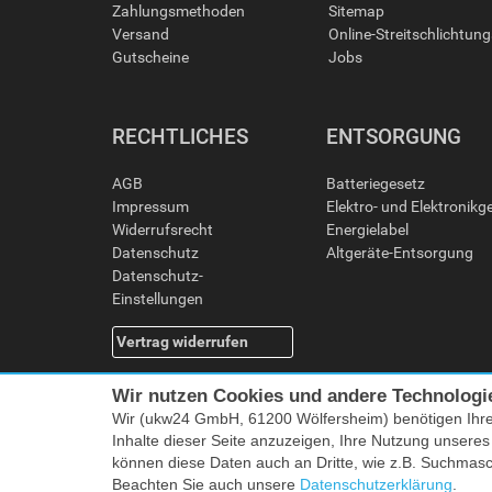
Zahlungsmethoden
Sitemap
Versand
Online-Streitschlichtun
Gutscheine
Jobs
RECHTLICHES
ENTSORGUNG
AGB
Batteriegesetz
Impressum
Elektro- und Elektronikg
Widerrufsrecht
Energielabel
Datenschutz
Altgeräte-Entsorgung
Datenschutz-
Einstellungen
Vertrag widerrufen
Wir nutzen Cookies und andere Technologi
Wir (ukw24 GmbH, 61200 Wölfersheim) benötigen Ihr
Inhalte dieser Seite anzuzeigen, Ihre Nutzung unsere
können diese Daten auch an Dritte, wie z.B. Suchmas
Beachten Sie auch unsere
Datenschutzerklärung
.