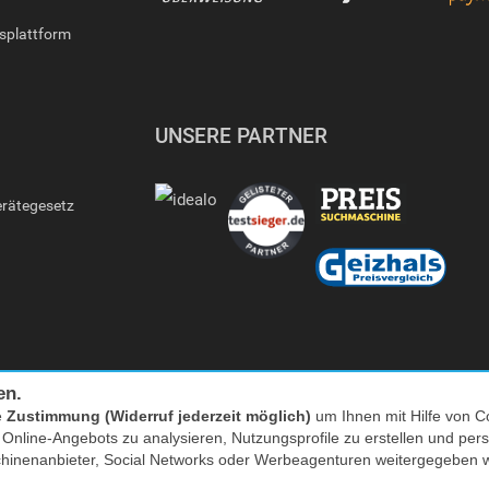
gsplattform
UNSERE PARTNER
erätegesetz
en.
e
Zustimmung (Widerruf jederzeit möglich)
um Ihnen mit Hilfe von Co
s Online-Angebots zu analysieren, Nutzungsprofile zu erstellen und p
Facebook
|
twitter
chinenanbieter, Social Networks oder Werbeagenturen weitergegeben 