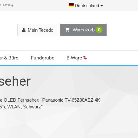
Deutschland
r: 8-17 Uhr)
Warenkorb
0
Mein Tecedo
r & Büro
Fundgrube
B-Ware
%
seher
orie OLED Fernseher: "Panasonic TV-65Z80AEZ 4K
5"), WLAN, Schwarz".