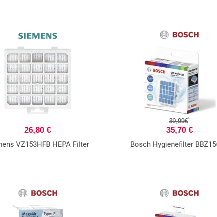
*
39,99€
26,80 €
35,70 €
mens VZ153HFB HEPA Filter
Bosch Hygienefilter BBZ1