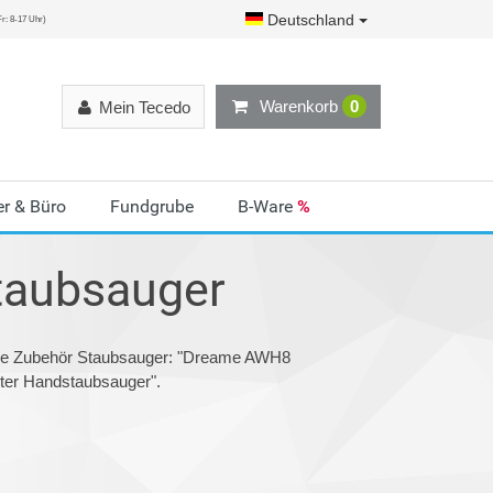
Deutschland
r: 8-17 Uhr)
Warenkorb
0
Mein Tecedo
r & Büro
Fundgrube
B-Ware
%
taubsauger
rie Zubehör Staubsauger: "Dreame AWH8
ter Handstaubsauger".