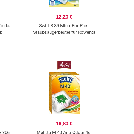
12,20 €
ür das
Swirl R 39 MicroPor Plus,
ub
Staubsaugerbeutel für Rowenta
16,80 €
 306,
Melitta M 40 Anti Odour 4er