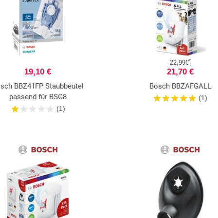
*
22,99€
19,10 €
21,70 €
sch BBZ41FP Staubbeutel
Bosch BBZAFGALL
passend für BSG8
(1)
(1)