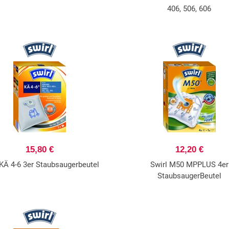
406, 506, 606
15,80 €
12,20 €
 KÄ 4-6 3er Staubsaugerbeutel
Swirl M50 MPPLUS 4er
StaubsaugerBeutel