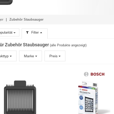
ger
Zubehör Staubsauger
pularität
Filter
 für Zubehör Staubsauger
(alle Produkte angezeigt)
ukttyp
Marke
Preis