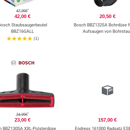
*
47,99€
42,00 €
20,50 €
Bosch Staubsaugerbeutel
Bosch BBZ132SA Bohrdüse f
BBZ16GALL
Aufsaugen von Bohrsta
(1)
*
24,99€
23,00 €
157,00 €
h BBZ130SA XXL-Polsterdüse
Endress 161000 Radsatz ESE