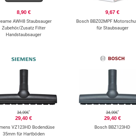
8,90 €
9,67 €
reame AWH8 Staubsauger
Bosch BBZ02MPF Motorschutz
Zubehör/Zusatz Filter
für Staubsauger
Handstaubsauger
*
*
34,99€
34,99€
29,40 €
29,40 €
emens VZ123HD Bodendüse
Bosch BBZ123HD
35mm für Hartböden