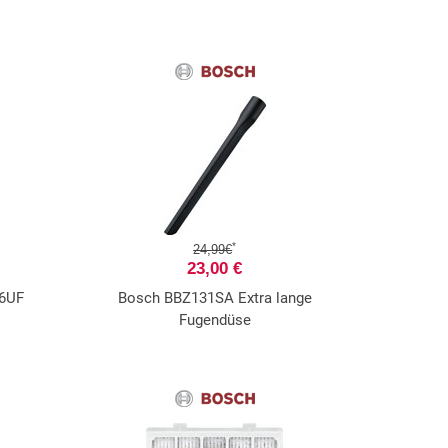
*
24,99€
23,00 €
56UF
Bosch BBZ131SA Extra lange
Fugendüse