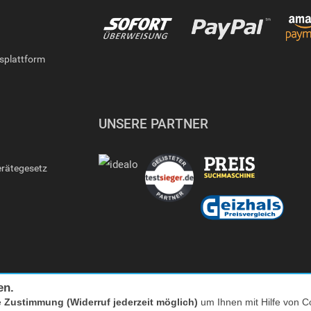
gsplattform
UNSERE PARTNER
erätegesetz
en.
e
Zustimmung (Widerruf jederzeit möglich)
um Ihnen mit Hilfe von Co