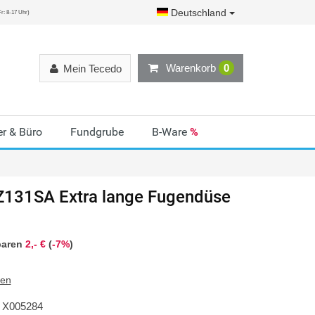
Deutschland
r: 8-17 Uhr)
Warenkorb
0
Mein Tecedo
r & Büro
Fundgrube
B-Ware
%
131SA Extra lange Fugendüse
paren
2,- €
(
-7%
)
ten
X005284