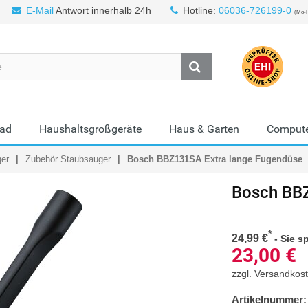
E-Mail
Antwort innerhalb 24h
Hotline:
06036-726199-0
(Mo-F
Bad
Haushaltsgroßgeräte
Haus & Garten
Compute
ger
Zubehör Staubsauger
Bosch BBZ131SA Extra lange Fugendüse
Bosch
BBZ
*
24,99 €
-
Sie s
23,00
€
zzgl.
Versandkos
Artikelnummer: