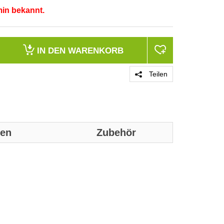
min bekannt.
IN DEN
WARENKORB
Teilen
nen
Zubehör
Genaue technis
Produktgrupp
Marke