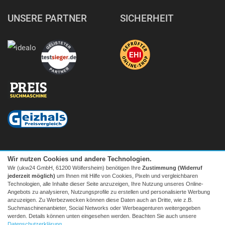
UNSERE PARTNER
SICHERHEIT
Wir nutzen Cookies und andere Technologien.
Wir (ukw24 GmbH, 61200 Wölfersheim) benötigen Ihre
Zustimmung (Widerruf
jederzeit möglich)
um Ihnen mit Hilfe von Cookies, Pixeln und vergleichbaren
Technologien, alle Inhalte dieser Seite anzuzeigen, Ihre Nutzung unseres Online-
Angebots zu analysieren, Nutzungsprofile zu erstellen und personalisierte Werbung
anzuzeigen. Zu Werbezwecken können diese Daten auch an Dritte, wie z.B.
Suchmaschinenanbieter, Social Networks oder Werbeagenturen weitergegeben
Facebook
|
twitter
werden. Details können unten eingesehen werden. Beachten Sie auch unsere
© 2026 Tecedo
Datenschutzerklärung
.