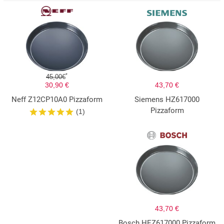
*
45,00€
30,90 €
43,70 €
Neff Z12CP10A0 Pizzaform
Siemens HZ617000
Pizzaform
(1)
43,70 €
Bosch HEZ617000 Pizzaform