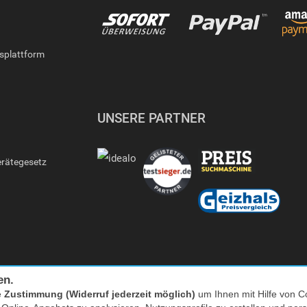
gsplattform
UNSERE PARTNER
erätegesetz
en.
e
Zustimmung (Widerruf jederzeit möglich)
um Ihnen mit Hilfe von Co