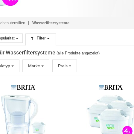
chenutensilien
Wasserfiltersysteme
pularität
Filter
 für Wasserfiltersysteme
(alle Produkte angezeigt)
ukttyp
Marke
Preis