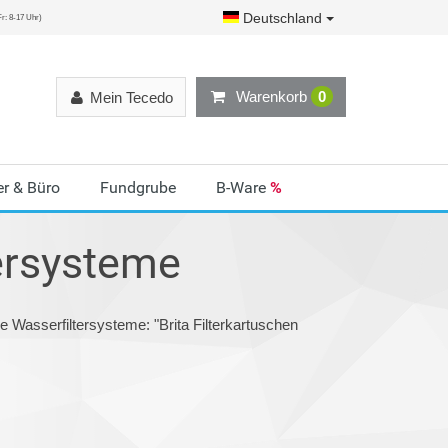
Deutschland
r: 8-17 Uhr)
Warenkorb
0
Mein Tecedo
r & Büro
Fundgrube
B-Ware
%
ersysteme
e Wasserfiltersysteme: "Brita Filterkartuschen