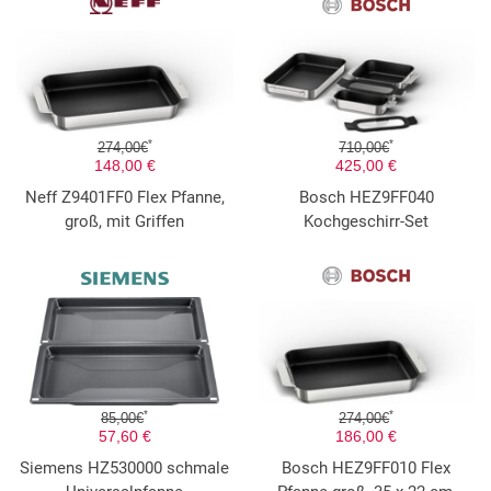
*
*
274,00€
710,00€
148,00 €
425,00 €
Neff Z9401FF0 Flex Pfanne,
Bosch HEZ9FF040
groß, mit Griffen
Kochgeschirr-Set
*
*
85,00€
274,00€
57,60 €
186,00 €
Siemens HZ530000 schmale
Bosch HEZ9FF010 Flex