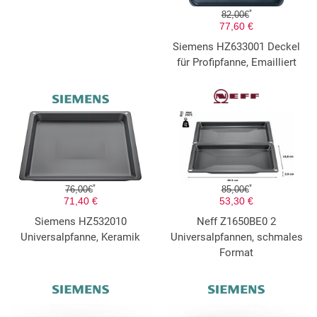
*
82,00€
77,60 €
Siemens HZ633001 Deckel
für Profipfanne, Emailliert
*
*
76,00€
85,00€
71,40 €
53,30 €
Siemens HZ532010
Neff Z1650BE0 2
Universalpfanne, Keramik
Universalpfannen, schmales
Format