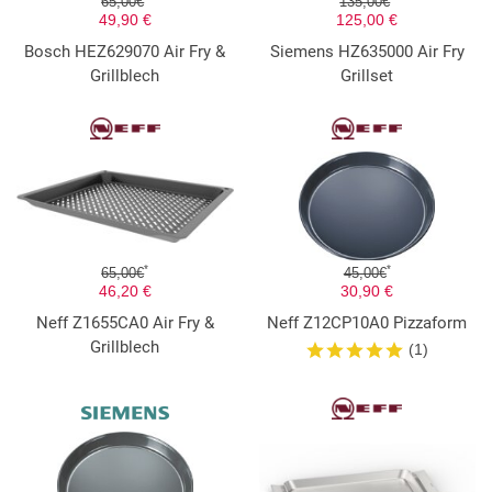
65,00€
135,00€
49,90 €
125,00 €
Bosch HEZ629070 Air Fry &
Siemens HZ635000 Air Fry
Grillblech
Grillset
*
*
65,00€
45,00€
46,20 €
30,90 €
Neff Z1655CA0 Air Fry &
Neff Z12CP10A0 Pizzaform
Grillblech
(1)