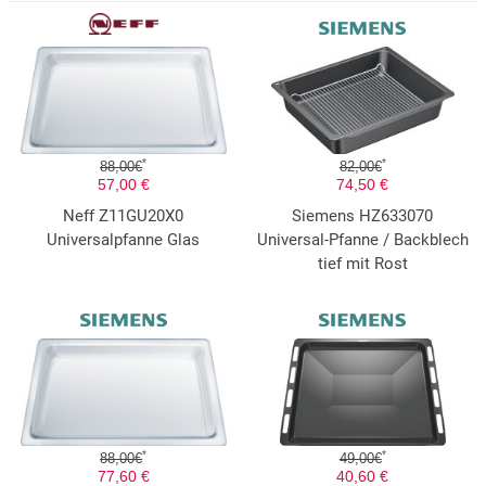
*
*
88,00€
82,00€
57,00 €
74,50 €
Neff Z11GU20X0
Siemens HZ633070
Universalpfanne Glas
Universal-Pfanne / Backblech
tief mit Rost
*
*
88,00€
49,00€
77,60 €
40,60 €