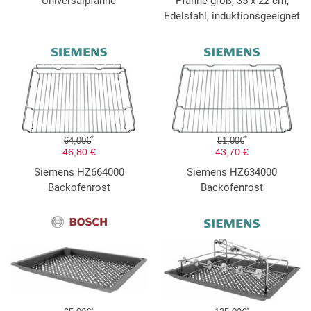
Universalpfanne
Pfanne groß, 35 x 22 cm,
Edelstahl, induktionsgeeignet
*
*
64,00€
51,00€
46,80 €
43,70 €
Siemens HZ664000
Siemens HZ634000
Backofenrost
Backofenrost
*
*