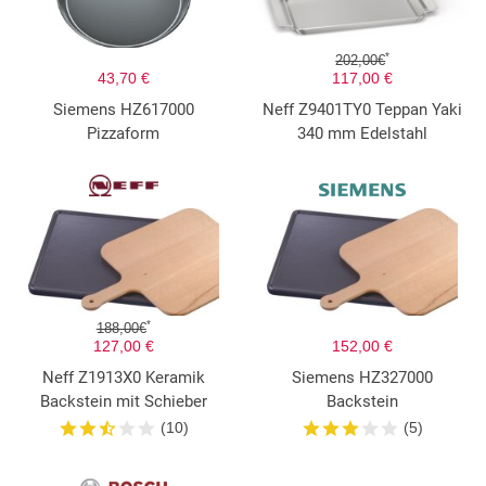
*
202,00€
43,70 €
117,00 €
Siemens HZ617000
Neff Z9401TY0 Teppan Yaki
Pizzaform
340 mm Edelstahl
*
188,00€
127,00 €
152,00 €
Neff Z1913X0 Keramik
Siemens HZ327000
Backstein mit Schieber
Backstein
(10)
(5)