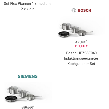
Set Flex Pfannen 1 x medium,
2 x klein
*
336,00€
191,00 €
Bosch HEZ9SE040
Induktionsgeeignetes
Kochgeschirr-Set
*
336,00€