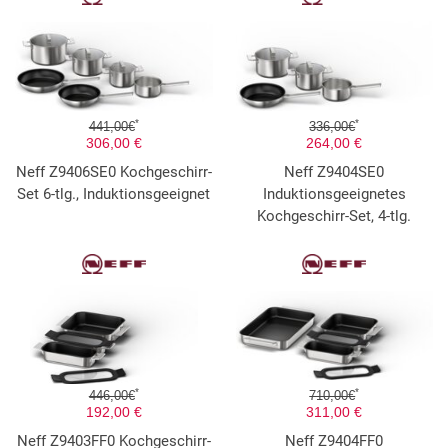
*
*
441,00€
336,00€
306,00 €
264,00 €
Neff Z9406SE0 Kochgeschirr-
Neff Z9404SE0
Set 6-tlg., Induktionsgeeignet
Induktionsgeeignetes
Kochgeschirr-Set, 4-tlg.
*
*
446,00€
710,00€
192,00 €
311,00 €
Neff Z9403FF0 Kochgeschirr-
Neff Z9404FF0