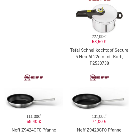
*
227,99€
53,50 €
Tefal Schnellkochtopf Secure
5 Neo 6l 22cm mit Korb,
P2530738
*
*
111,00€
131,00€
58,40 €
74,00 €
Neff Z9424CF0 Pfanne
Neff Z9428CF0 Pfanne