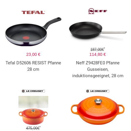
*
187,00€
23,00 €
114,80 €
Tefal D52606 RESIST Pfanne
Neff Z9428FE0 Pfanne
28 cm
Gusseisen,
induktionsgeeignet, 28 cm
*
475,00€