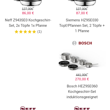
*
*
127,00€
127,00€
86,00 €
87,00 €
Neff Z943SE0 Kochgeschirr-
Siemens HZ9SE030
Set, 2x Töpfe 1x Pfanne
Topf/Pfannen Set, 2 Töpfe +
1 Pfanne
(1)
*
441,00€
270,00 €
Bosch HEZ9SE060
Kochgeschirr-Set
induktionsgeeignet