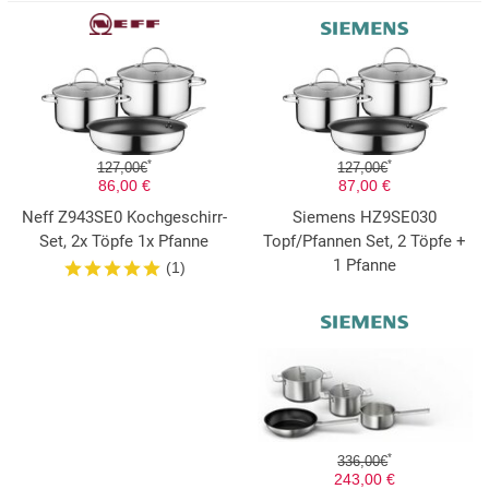
*
*
127,00€
127,00€
86,00 €
87,00 €
Neff Z943SE0 Kochgeschirr-
Siemens HZ9SE030
Set, 2x Töpfe 1x Pfanne
Topf/Pfannen Set, 2 Töpfe +
1 Pfanne
(1)
*
336,00€
243,00 €