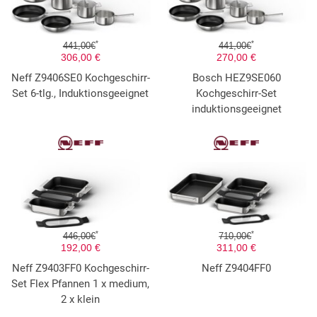
*
*
441,00€
441,00€
306,00 €
270,00 €
Neff Z9406SE0 Kochgeschirr-
Bosch HEZ9SE060
Set 6-tlg., Induktionsgeeignet
Kochgeschirr-Set
induktionsgeeignet
*
*
446,00€
710,00€
192,00 €
311,00 €
Neff Z9403FF0 Kochgeschirr-
Neff Z9404FF0
Set Flex Pfannen 1 x medium,
2 x klein