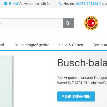
E-Mail
Antwort innerhalb 24h
Hotline:
06036-726199-0
(Mo-F
Bad
Haushaltsgroßgeräte
Haus & Garten
Compute
Busch-bal
Top-Angebot in unserer Katego
WaveLINE 6731-914, alpinweiß"
MEHR ERFAHREN