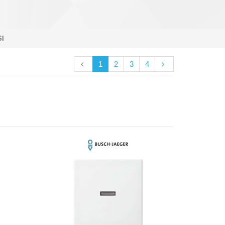
SI
1
2
3
4