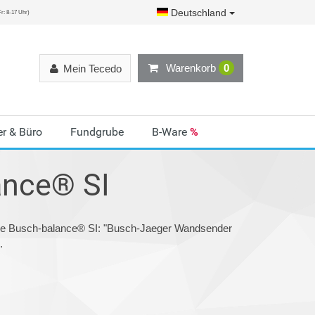
Deutschland
r: 8-17 Uhr)
Warenkorb
0
Mein Tecedo
r & Büro
Fundgrube
B-Ware
%
ance® SI
rie Busch-balance® SI: "Busch-Jaeger Wandsender
.