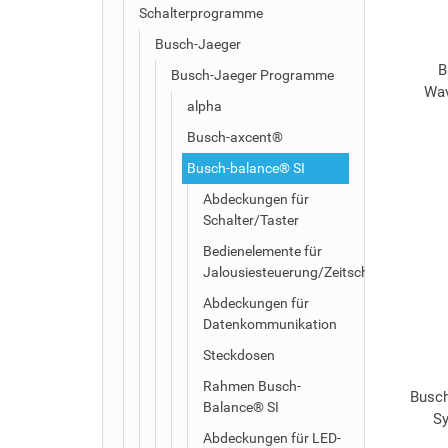
Schalterprogramme
Busch-Jaeger
B
Busch-Jaeger Programme
Wav
alpha
Busch-axcent®
Busch-balance® SI
Abdeckungen für
Schalter/Taster
Bedienelemente für
Jalousiesteuerung/Zeitschaltuhren
Abdeckungen für
Datenkommunikation
Steckdosen
Rahmen Busch-
Busch
Balance® SI
Sy
Abdeckungen für LED-