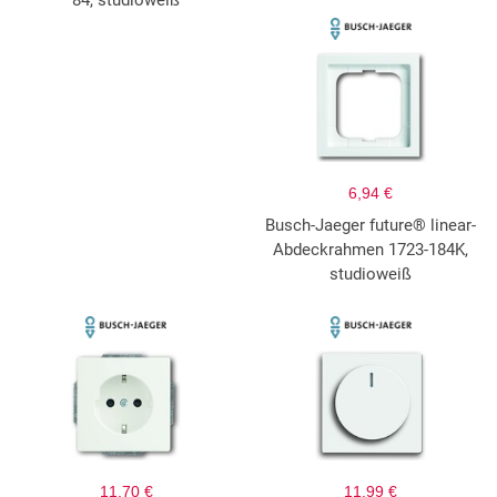
84, studioweiß
6,94 €
Busch-Jaeger future® linear-
Abdeckrahmen 1723-184K,
studioweiß
11,70 €
11,99 €