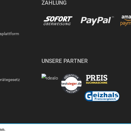
ZAHLUNG
gsplattform
UNSERE PARTNER
erätegesetz
en.