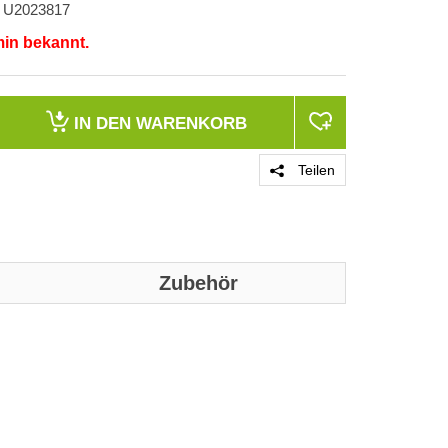
U2023817
min bekannt.
IN DEN
WARENKORB
Teilen
Zubehör
PRODUKT 