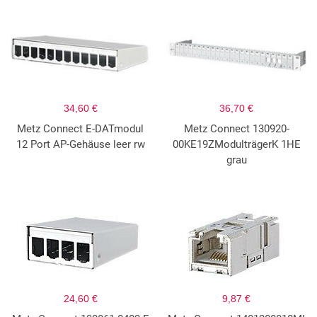
34,60 €
36,70 €
Metz Connect E-DATmodul
Metz Connect 130920-
12 Port AP-Gehäuse leer rw
00KE19ZModulträgerK 1HE
grau
24,60 €
9,87 €