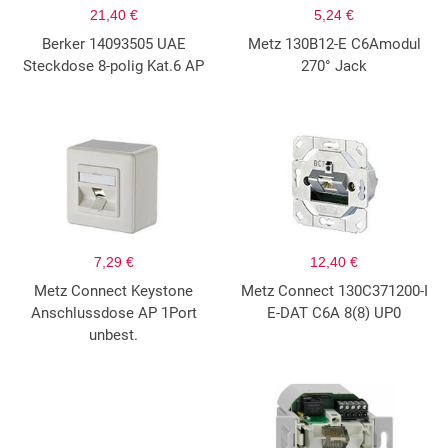
21,40 €
5,24 €
Berker 14093505 UAE
Metz 130B12-E C6Amodul
Steckdose 8-polig Kat.6 AP
270° Jack
7,29 €
12,40 €
Metz Connect Keystone
Metz Connect 130C371200-I
Anschlussdose AP 1Port
E-DAT C6A 8(8) UP0
unbest.