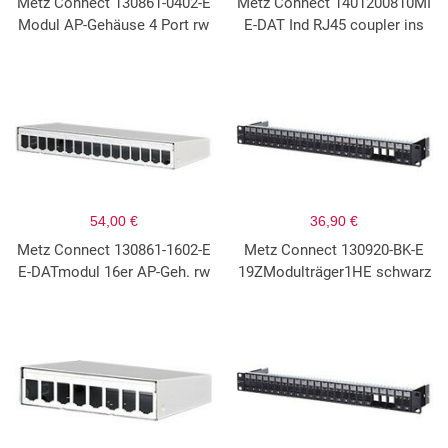
Metz Connect 130861-0402-E
Metz Connect 1401200810MI
Modul AP-Gehäuse 4 Port rw
E-DAT Ind RJ45 coupler ins
54,00 €
36,90 €
Metz Connect 130861-1602-E
Metz Connect 130920-BK-E
E-DATmodul 16er AP-Geh. rw
19ZModulträger1HE schwarz