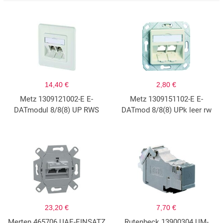
14,40 €
2,80 €
Metz 1309121002-E E-
Metz 1309151102-E E-
DATmodul 8/8(8) UP RWS
DATmod 8/8(8) UPk leer rw
23,20 €
7,70 €
Merten 465706 UAE-EINSATZ
Rutenbeck 13900304 UM-