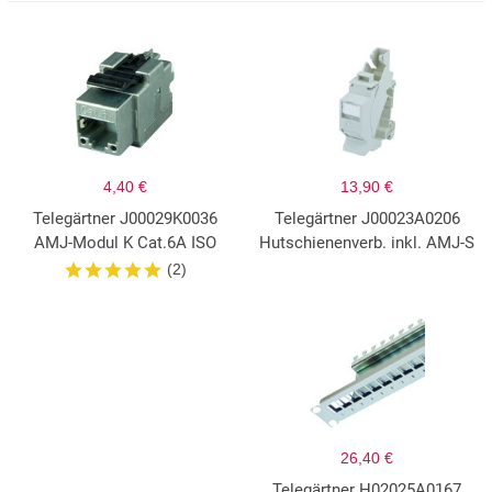
4,40 €
13,90 €
Telegärtner J00029K0036
Telegärtner J00023A0206
AMJ-Modul K Cat.6A ISO
Hutschienenverb. inkl. AMJ-S
(2)
26,40 €
Telegärtner H02025A0167