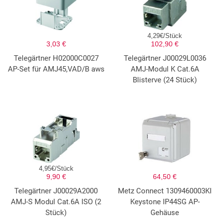
4,29€/Stück
3,03 €
102,90 €
Telegärtner H02000C0027
Telegärtner J00029L0036
AP-Set für AMJ45,VAD/B aws
AMJ-Modul K Cat.6A
Blisterve (24 Stück)
4,95€/Stück
9,90 €
64,50 €
Telegärtner J00029A2000
Metz Connect 1309460003KI
AMJ-S Modul Cat.6A ISO (2
Keystone IP44SG AP-
Stück)
Gehäuse