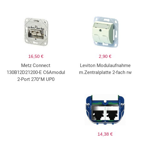
16,50 €
2,90 €
Metz Connect
Leviton Modulaufnahme
130B12D21200-E C6Amodul
m.Zentralplatte 2-fach rw
2-Port 270°M UP0
14,38 €