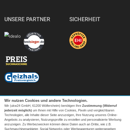
UNSERE PARTNER
SICHERHEIT
Wir nutzen Cookies und andere Technologien.
Wir (ukw24 GmbH, 61200 Wölfersheim) benötigen Ihre
Zustimmung (Widerruf
jederzeit möglich)
um Ihnen mit Hilfe von Cookies, Pixeln und vergleichbaren
Technologien, alle Inhalte dieser Seite anzuzeigen, Ihre Nutzung unseres Online-
Angebots zu analysieren, Nutzungsprofile zu erstellen und personalisierte Werbung
anzuzeigen. Zu Werbezwecken können diese Daten auch an Dritte, wie z.B.
Suchmaschinenanbieter, Social Networks oder Werbeagenturen weitergegeben