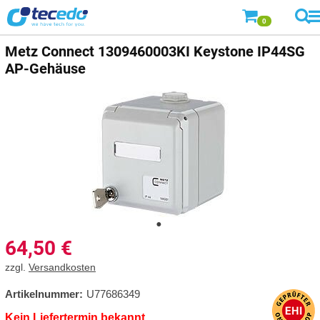
0
Metz Connect
1309460003KI Keystone IP44SG
AP-Gehäuse
64,50
€
zzgl.
Versandkosten
Artikelnummer:
U77686349
Kein Liefertermin bekannt.