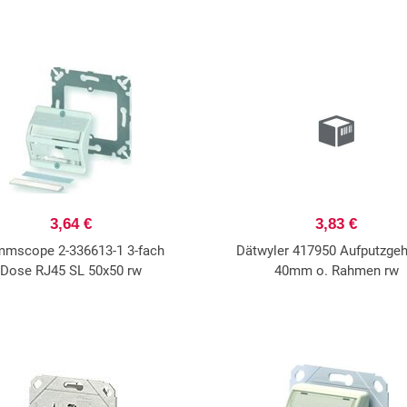
3,64 €
3,83 €
mscope 2-336613-1 3-fach
Dätwyler 417950 Aufputzge
Dose RJ45 SL 50x50 rw
40mm o. Rahmen rw