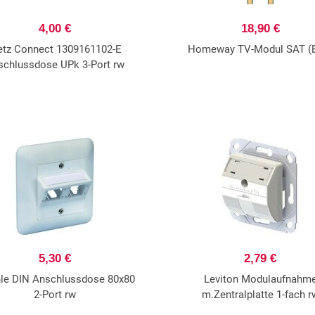
4,00 €
18,90 €
tz Connect 1309161102-E
Homeway TV-Modul SAT (
schlussdose UPk 3-Port rw
5,30 €
2,79 €
hle DIN Anschlussdose 80x80
Leviton Modulaufnahm
2-Port rw
m.Zentralplatte 1-fach r