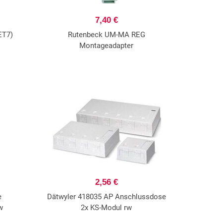
7,40 €
ET7)
Rutenbeck UM-MA REG
Montageadapter
2,56 €
e
Dätwyler 418035 AP Anschlussdose
w
2x KS-Modul rw