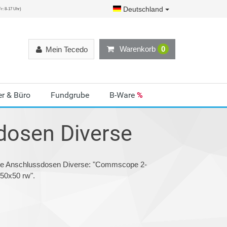
Deutschland
r: 8-17 Uhr)
Warenkorb
0
Mein Tecedo
r & Büro
Fundgrube
B-Ware
%
dosen Diverse
rie Anschlussdosen Diverse: "Commscope 2-
50x50 rw".