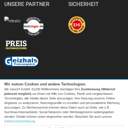
UNSERE PARTNER
SICHERHEIT
Wir nutzen Cookies und andere Technologien.
Wir (ukw24 GmbH, 61200 Wölfersheim) benötigen Ihre
Zustimmung (Widerruf
jederzeit möglich)
um Ihnen mit Hilfe von Cookies, Pixeln und vergleichbaren
Technologien, alle Inhalte dieser Seite anzuzeigen, Ihre Nutzung unseres Online-
Angebots zu analysieren, Nutzungsprofile zu erstellen und personalisierte Werbung
anzuzeigen. Zu Werbezwecken können diese Daten auch an Dritte, wie z.B.
Suchmaschinenanbieter, Social Networks oder Werbeagenturen weitergegeben
Facebook
|
twitter
werden. Details können unten eingesehen werden. Beachten Sie auch unsere
© 2026 Tecedo
Datenschutzerklärung
.