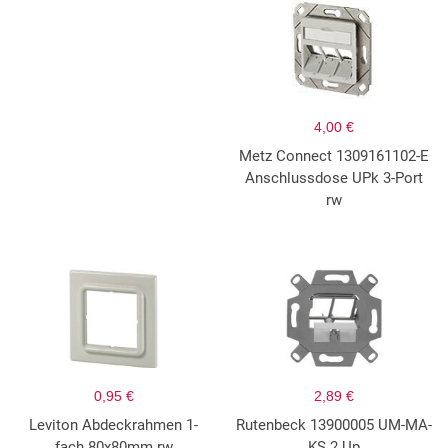
4,00 €
Metz Connect 1309161102-E
Anschlussdose UPk 3-Port
rw
0,95 €
2,89 €
Leviton Abdeckrahmen 1-
Rutenbeck 13900005 UM-MA-
fach 80x80mm rw
KS 2 Up