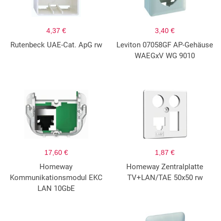
4,37 €
3,40 €
Rutenbeck UAE-Cat. ApG rw
Leviton 07058GF AP-Gehäuse
WAEGxV WG 9010
17,60 €
1,87 €
Homeway
Homeway Zentralplatte
Kommunikationsmodul EKC
TV+LAN/TAE 50x50 rw
LAN 10GbE