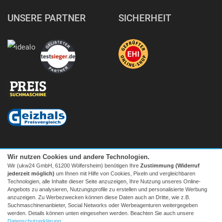
UNSERE PARTNER
SICHERHEIT
Wir nutzen Cookies und andere Technologien.
Wir (ukw24 GmbH, 61200 Wölfersheim) benötigen Ihre
Zustimmung (Widerruf
jederzeit möglich)
um Ihnen mit Hilfe von Cookies, Pixeln und vergleichbaren
Technologien, alle Inhalte dieser Seite anzuzeigen, Ihre Nutzung unseres Online-
Angebots zu analysieren, Nutzungsprofile zu erstellen und personalisierte Werbung
anzuzeigen. Zu Werbezwecken können diese Daten auch an Dritte, wie z.B.
Suchmaschinenanbieter, Social Networks oder Werbeagenturen weitergegeben
Facebook
|
twitter
werden. Details können unten eingesehen werden. Beachten Sie auch unsere
© 2026 Tecedo
Datenschutzerklärung
.