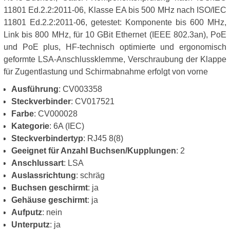
11801 Ed.2.2:2011-06, Klasse EA bis 500 MHz nach ISO/IEC
11801 Ed.2.2:2011-06, getestet: Komponente bis 600 MHz,
Link bis 800 MHz, für 10 GBit Ethernet (IEEE 802.3an), PoE
und PoE plus, HF-technisch optimierte und ergonomisch
geformte LSA-Anschlussklemme, Verschraubung der Klappe
für Zugentlastung und Schirmabnahme erfolgt von vorne
Ausführung
: CV003358
Steckverbinder
: CV017521
Farbe
: CV000028
Kategorie
: 6A (IEC)
Steckverbindertyp
: RJ45 8(8)
Geeignet für Anzahl Buchsen/Kupplungen
: 2
Anschlussart
: LSA
Auslassrichtung
: schräg
Buchsen geschirmt
: ja
Gehäuse geschirmt
: ja
Aufputz
: nein
Unterputz
: ja