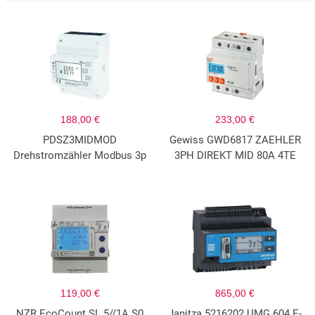
188,00 €
233,00 €
PDSZ3MIDMOD
Gewiss GWD6817 ZAEHLER
Drehstromzähler Modbus 3p
3PH DIREKT MID 80A 4TE
119,00 €
865,00 €
NZR EcoCount SL 5//1A S0
Janitza 5216202 UMG 604 E-