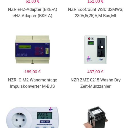
62,80 €
152,00 €
NZR eHZ-Adapter (BKE-A)
NZR EcoCount WSD 32MWS,
eHZ-Adapter (BKE-A)
230V,5(25)A,M-Bus,MI
189,00 €
437,00 €
NZR IC-M2 Wandmontage
NZR ZMZ 0215 Washn Dry
Impulskonverter M-BUS
Zeit-Münzzähler