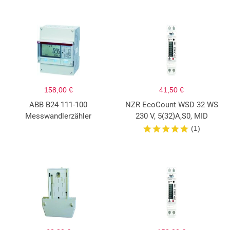
158,00 €
41,50 €
ABB B24 111-100
NZR EcoCount WSD 32 WS
Messwandlerzähler
230 V, 5(32)A,S0, MID
(1)