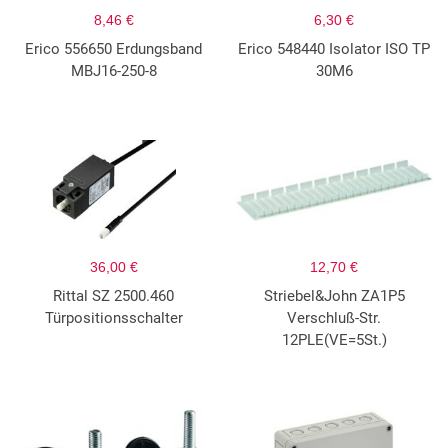
8,46 €
6,30 €
Erico 556650 Erdungsband
Erico 548440 Isolator ISO TP
MBJ16-250-8
30M6
36,00 €
12,70 €
Rittal SZ 2500.460
Striebel&John ZA1P5
Türpositionsschalter
Verschluß-Str.
12PLE(VE=5St.)