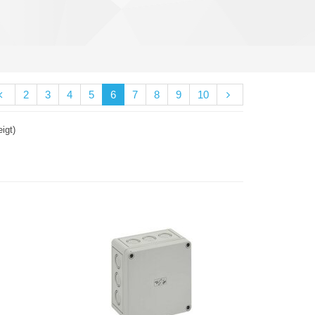
2
3
4
5
6
7
8
9
10
igt)