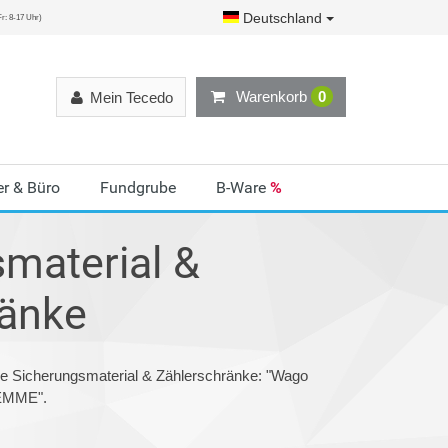
Deutschland
r: 8-17 Uhr)
Warenkorb
0
Mein Tecedo
r & Büro
Fundgrube
B-Ware
%
material &
ränke
ie Sicherungsmaterial & Zählerschränke: "Wago
EMME".