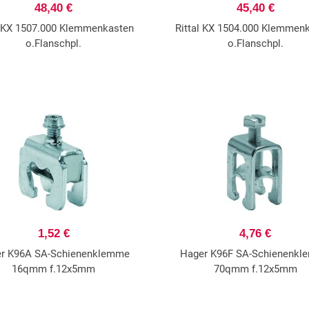
48,40 €
45,40 €
l KX 1507.000 Klemmenkasten
Rittal KX 1504.000 Klemmen
o.Flanschpl.
o.Flanschpl.
1,52 €
4,76 €
r K96A SA-Schienenklemme
Hager K96F SA-Schienenk
16qmm f.12x5mm
70qmm f.12x5mm