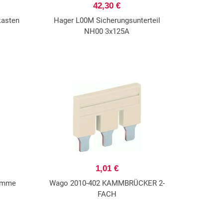
42,30 €
kasten
Hager L00M Sicherungsunterteil
NH00 3x125A
1,01 €
lemme
Wago 2010-402 KAMMBRÜCKER 2-
FACH