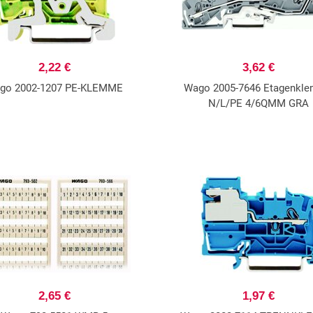
2,22 €
3,62 €
go 2002-1207 PE-KLEMME
Wago 2005-7646 Etagenkl
N/L/PE 4/6QMM GRA
2,65 €
1,97 €