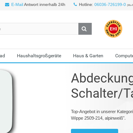
E-Mail
Antwort innerhalb 24h
Hotline:
06036-726199-0
(Mo-F
Bad
Haushaltsgroßgeräte
Haus & Garten
Compute
Abdeckung
Schalter/T
Top-Angebot in unserer Kategor
Wippe 2509-214, alpinweiß".