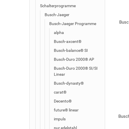
Schalterprogramme
Busch-Jaeger
Busc
Busch-Jaeger Programme
alpha
Busch-axcent®
Busch-balance® SI
Busch-Duro 2000® AP
Busch-Duro 2000® SI/SI
Linear
Busch-dynasty®
carat®
Decento®
future® linear
Busch
impuls
pur edelstahl