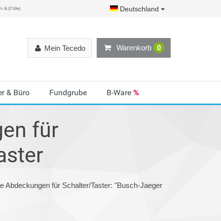
Deutschland
r: 8-17 Uhr)
Warenkorb
0
Mein Tecedo
r & Büro
Fundgrube
B-Ware
%
en für
aster
ie Abdeckungen für Schalter/Taster: "Busch-Jaeger