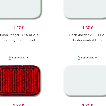
1,37 €
1,37 €
usch-Jaeger 2525 KI-214
Busch-Jaeger 2525 LI-2
Tastersymbol Klingel
Tastersymbol Licht
1,32 €
1,24 €