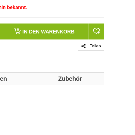
min bekannt.
IN DEN
WARENKORB
Teilen
nen
Zubehör
Genaue technis
Merkmale
Produktfarbe
Kompatible Pr