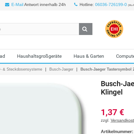
E-Mail
Antwort innerhalb 24h
Hotline:
06036-726199-0
(Mo-F
Bad
Haushaltsgroßgeräte
Haus & Garten
Compute
r- & Steckdosensysteme
Busch-Jaeger
Busch-Jaeger Tastersymbol 2
Busch-Jae
Klingel
1,37
€
zzgl.
Versandkos
Artikelnummer: