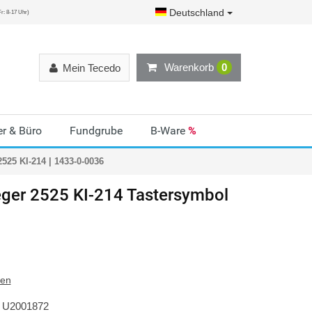
Deutschland
r: 8-17 Uhr)
Warenkorb
0
Mein Tecedo
r & Büro
Fundgrube
B-Ware
%
525 KI-214 | 1433-0-0036
ger
2525 KI-214 Tastersymbol
ten
U2001872