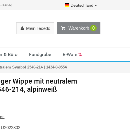
Deutschland
r: 8-17 Uhr)
Warenkorb
0
Mein Tecedo
r & Büro
Fundgrube
B-Ware
%
ralem Symbol 2546-214 | 1434-0-0554
ger
Wippe mit neutralem
46-214, alpinweiß
ten
U2022802