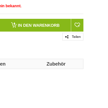
min bekannt.
IN DEN
WARENKORB
Teilen
nen
Zubehör
Genaue techni
werden:
Ausführung
Abtastbares Sy