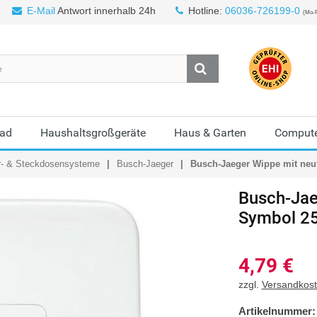
E-Mail
Antwort innerhalb 24h
Hotline:
06036-726199-0
(Mo-F
Bad
Haushaltsgroßgeräte
Haus & Garten
Compute
r- & Steckdosensysteme
Busch-Jaeger
Busch-Jaeger Wippe mit neut
Busch-Jae
Symbol 25
4,79
€
zzgl.
Versandkos
Artikelnummer: