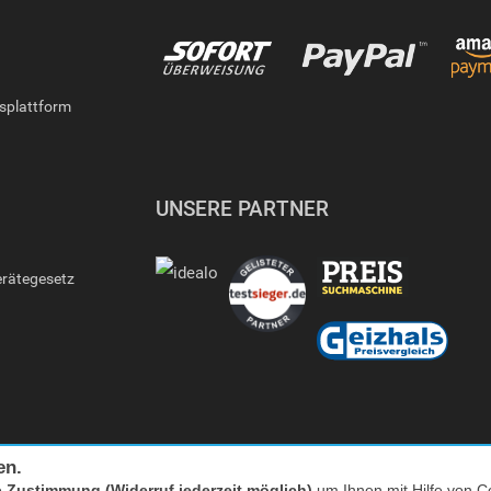
gsplattform
UNSERE PARTNER
erätegesetz
en.
e
Zustimmung (Widerruf jederzeit möglich)
um Ihnen mit Hilfe von Co