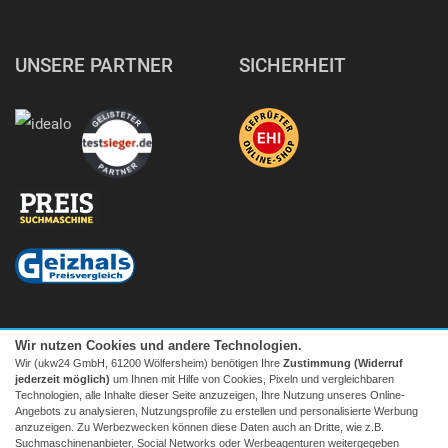
UNSERE PARTNER
SICHERHEIT
Wir nutzen Cookies und andere Technologien.
Wir (ukw24 GmbH, 61200 Wölfersheim) benötigen Ihre
Zustimmung (Widerruf
jederzeit möglich)
um Ihnen mit Hilfe von Cookies, Pixeln und vergleichbaren
Technologien, alle Inhalte dieser Seite anzuzeigen, Ihre Nutzung unseres Online-
Angebots zu analysieren, Nutzungsprofile zu erstellen und personalisierte Werbung
anzuzeigen. Zu Werbezwecken können diese Daten auch an Dritte, wie z.B.
Suchmaschinenanbieter, Social Networks oder Werbeagenturen weitergegeben