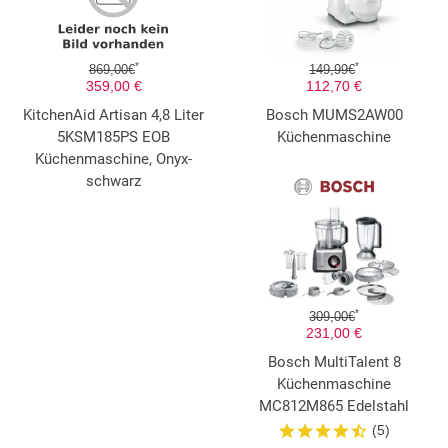
*
*
869,00€
149,99€
359,00 €
112,70 €
KitchenAid Artisan 4,8 Liter
Bosch MUMS2AW00
5KSM185PS EOB
Küchenmaschine
Küchenmaschine, Onyx-
schwarz
*
309,00€
231,00 €
Bosch MultiTalent 8
Küchenmaschine
MC812M865 Edelstahl
(5)