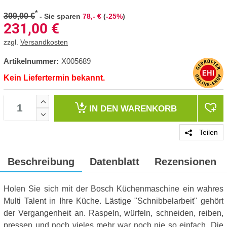
*
309,00 €
-
Sie sparen
78,- €
(
-25%
)
231,00
€
zzgl.
Versandkosten
Artikelnummer:
X005689
Kein Liefertermin bekannt.
IN DEN
WARENKORB
Teilen
Beschreibung
Datenblatt
Rezensionen
Holen Sie sich mit der Bosch Küchenmaschine ein wahres
Multi Talent in Ihre Küche. Lästige "Schnibbelarbeit" gehört
der Vergangenheit an. Raspeln, würfeln, schneiden, reiben,
pressen und noch vieles mehr war noch nie so einfach. Die