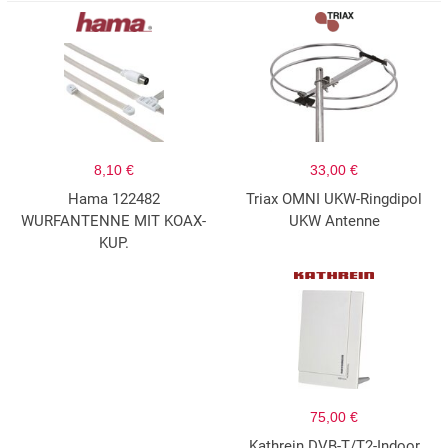
8,10 €
33,00 €
Hama 122482
Triax OMNI UKW-Ringdipol
WURFANTENNE MIT KOAX-
UKW Antenne
KUP.
75,00 €
Kathrein DVB-T/T2-Indoor