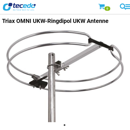
0
Triax
OMNI UKW-Ringdipol UKW Antenne